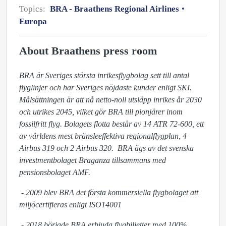
Topics:
BRA - Braathens Regional Airlines
Europa
About Braathens press room
BRA är Sveriges största inrikesflygbolag sett till antal
flyglinjer och har Sveriges nöjdaste kunder enligt SKI.
Målsättningen är att
nå netto-noll utsläpp inrikes år 2030
och utrikes 2045, vilket gör BRA till pionjärer inom
fossilfritt flyg. Bolagets flotta består av 14
ATR 72-600, ett
av världens mest bränsleeffektiva regionalflygplan, 4
Airbus 319 och 2 Airbus 320.
BRA ägs av det svenska
investmentbolaget Braganza tillsammans med
pensionsbolaget AMF.
- 2009 blev BRA det första kommersiella flygbolaget att
miljöcertifieras enligt ISO14001
- 2018 började BRA erbjuda flygbiljetter med 100%