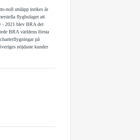
-noll utsläpp inrikes år
rsiella flygbolaget att
le - 2021 blev BRA det
mförde BRA världens första
charterflygningar på
r Sveriges nöjdaste kunder