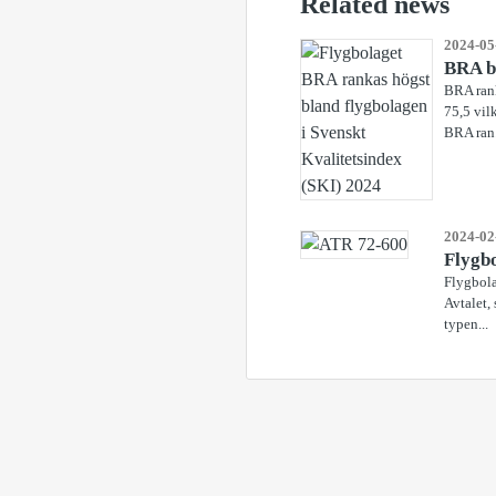
Related news
2024-05
BRA bä
BRA rank
75,5 vil
BRA ran.
2024-02
Flygbo
Flygbola
Avtalet,
typen...