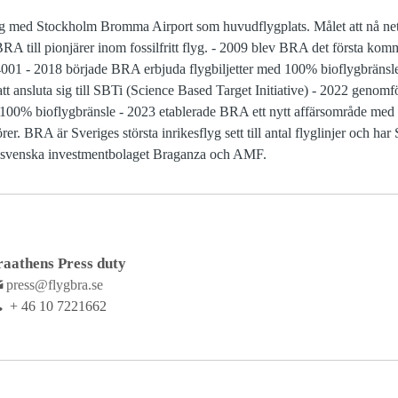
g med Stockholm Bromma Airport som huvudflygplats. Målet att nå netto
A till pionjärer inom fossilfritt flyg. - 2009 blev BRA det första komme
14001 - 2018 började BRA erbjuda flygbiljetter med 100% bioflygbräns
 att ansluta sig till SBTi (Science Based Target Initiative) - 2022 geno
100% bioflygbränsle - 2023 etablerade BRA ett nytt affärsområde med 
er. BRA är Sveriges största inrikesflyg sett till antal flyglinjer och ha
t svenska investmentbolaget Braganza och AMF.
raathens Press duty
press@flygbra.se
+ 46 10 7221662