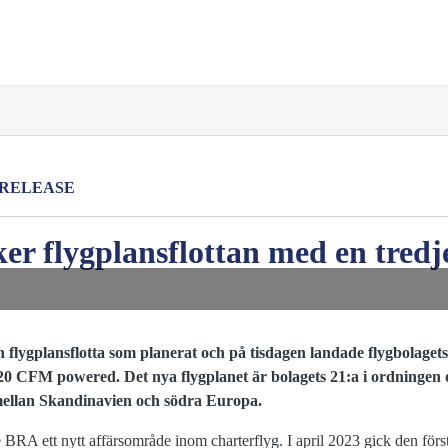
 RELEASE
er flygplansflottan med en tredj
n flygplansflotta som planerat och på tisdagen landade flygbolaget
20 CFM powered. Det nya flygplanet är bolagets 21:a i ordningen
 mellan Skandinavien och södra Europa.
BRA ett nytt affärsområde inom charterflyg. I april 2023 gick den för