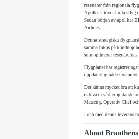
resenärer från regionala fl
Apollo. Utöver inrikesflyg
Sedan början av april har 
Airlines.
Denna strategiska flygplansl
samma fokus på kundnöjdhet
som optimerar resenärernas
Flygplanet har registrerin
uppdatering både invändigt 
Det känns mycket bra att kun
och växa vårt erbjudande om
Matseng, Operativ Chef o
I och med denna leverans be
About Braathens