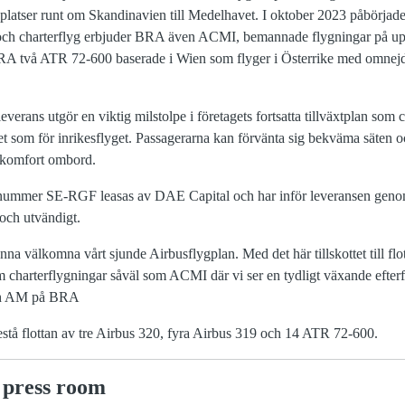
ygplatser runt om Skandinavien till Medelhavet. I oktober 2023 påbörja
 och charterflyg erbjuder BRA även ACMI, bemannade flygningar på up
BRA två ATR 72-600 baserade i Wien som flyger i Österrike med omnej
everans utgör en viktig milstolpe i företagets fortsatta tillväxtplan som
 som för inrikesflyget. Passagerarna kan förvänta sig bekväma säten 
 komfort ombord.
gsnummer SE-RGF leasas av DAE Capital och har inför leveransen geno
och utvändigt.
na välkomna vårt sjunde Airbusflygplan. Med det här tillskottet till flot
 charterflygningar såväl som ACMI där vi ser en tydligt växande efterf
ch AM på BRA
stå flottan av tre Airbus 320, fyra Airbus 319 och 14 ATR 72-600.
 press room