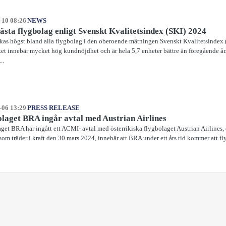
-10 08:26
NEWS
sta flygbolag enligt Svenskt Kvalitetsindex (SKI) 2024
as högst bland alla flygbolag i den oberoende mätningen Svenskt Kvalitetsindex 
ket innebär mycket hög kundnöjdhet och är hela 5,7 enheter bättre än föregående år. 
..
-06 13:29
PRESS RELEASE
laget BRA ingår avtal med Austrian Airlines
get BRA har ingått ett ACMI- avtal med österrikiska flygbolaget Austrian Airlines,
 som träder i kraft den 30 mars 2024, innebär att BRA under ett års tid kommer att 