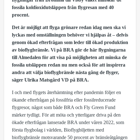
fossila koldioxidutsläppen från flygresan med 40
procent.
Det är möjligt att flyga grönare redan idag men ska vi
lyckas med omställningen behöver vi hjälpas åt – delvis
genom ökad efterfrågan som leder till ökad produktion
av bioflygbränsle. Vi på BRA gör de här flygningarna
till Almedalen för att visa på möjligheten att minska de
fossila utsläppen redan nu men också för att inspirera
andra att välja bioflygbränsle nästa gång de flyger,
säger Ulrika Matsgård VD på BRA.
I och med flygets återhämtning efter pandemin följer en
ökande efterfrågan på fossilfria eller fossilreducerade
flygresor, något som både BRA och Fly Green Fund
märker tydligt. För att möta och ytterligare driva på den
ökade efterfrågan lanserade BRA under våren 2022, som
första flygbolag i världen, Bioflygbiljetten med
bioflygbränsle motsvarande 50 procent av bränsleåtgången