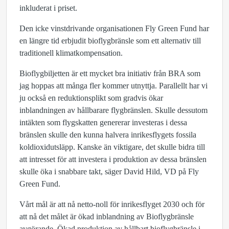
inkluderat i priset.
Den icke vinstdrivande organisationen Fly Green Fund har
en längre tid erbjudit bioflygbränsle som ett alternativ till
traditionell klimatkompensation.
Bioflygbiljetten är ett mycket bra initiativ från BRA som
jag hoppas att många fler kommer utnyttja. Parallellt har vi
ju också en reduktionsplikt som gradvis ökar
inblandningen av hållbarare flygbränslen. Skulle dessutom
intäkten som flygskatten genererar investeras i dessa
bränslen skulle den kunna halvera inrikesflygets fossila
koldioxidutsläpp. Kanske än viktigare, det skulle bidra till
att intresset för att investera i produktion av dessa bränslen
skulle öka i snabbare takt, säger David Hild, VD på Fly
Green Fund.
Vårt mål är att nå netto-noll för inrikesflyget 2030 och för
att nå det målet är ökad inblandning av Bioflygbränsle
avgörande. Ökad produktion av hållbart bioflygbränsle i