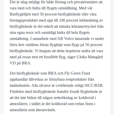
Det är idag möjligt för både företag och privatresenärer att
vara med och bidra till flygets omställning. Med vår
Bioflygbiljett med 50 procent bioflygbränsle eller våra
företagsprodukter med upp till 100 procent inblandning av
bioflygbränsle är det enkelt att minska klimatavtrycket från
sina egna resor och samtidigt bidra till hela flygets
omställning. I samarbete med AB Volvo lanserade vi under
förra året världens första flyglinje som flygs på 50 procent
bioflygbränsle. Vi hoppas att detta inspirerar andra att vara
med på resan mot ett fossilfritt flyg, säger Ulrika Matsgård
VD på BRA.
Det bioflygbränsle som BRA och Fly Green Fund
upphandlar tillverkas av förnybara restprodukter från
matindustrin. Alla råvaror är certifierade enligt ISCC/RSB.
Fördelen med bioflygbränsle framför fossilt flygbränsle är
att det inte bidrar till någon nettoökning av koldioxid i
atmosfären, i stället är det koldioxid som redan finns i
atmosfären som återanvänds.